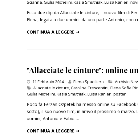
Scianna
,
Giulia Michelini
,
Kasia Smutniak
,
Luisa Ranieri
,
novi
Ecco due clip da Allacciate le cinture, il nuovo film di F
Elena, legata a due uomini: da una parte Antonio, con 
Inseguendo 
"ALLACCIATE LE CINTURE": PRIME CLIP DAL NUOVO FILM DI ÖZPETEK
CONTINUA A LEGGERE ➞
Andrea Cami
13 Dicembre 
"Allacciate le cinture": online 
Categories
11 Febbraio 2014
Elena Spadiliero
Archivio Ne
Allacciate le cinture
,
Carolina Crescentini
,
Elena Sofia Ric
Giulia Michelini
,
Kasia Smutniak
,
Luisa Ranieri
,
poster
Poco fa Ferzan Özpetek ha messo online su Facebook una 
sotto), il suo nuovo film, in arrivo il prossimo 6 marzo. 
uomini, Antonio e Fabio….
"ALLACCIATE LE CINTURE": ONLINE UNA NUOVA IMMAGINE UFFICIALE
CONTINUA A LEGGERE ➞