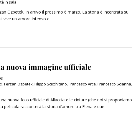
tà in sala
erzan Özpetek, in arrivo il prossimo 6 marzo. La storia è incentrata su
cui vive un amore intenso e…
un’ombra: cento anni di
Le indegne: romanzo di Agusti
lleri
Bazterrica
2025
27 Dicembre 2025
una nuova immagine ufficiale
ws
ci
,
Ferzan Özpetek
,
Filippo Scicchitano
,
Francesco Arca
,
Francesco Scianna
,
nuova foto ufficiale di Allacciate le cinture (che noi vi proponiamo
La pellicola racconterà la storia d’amore tra Elena e due