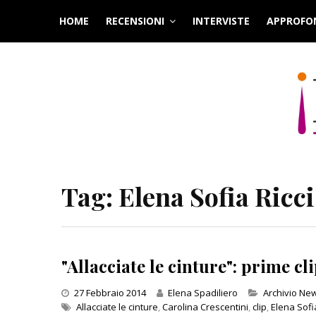
Skip
HOME
RECENSIONI
INTERVISTE
APPROFO
to
content
Tag:
Elena Sofia Ricci
"Allacciate le cinture": prime c
Categories
27 Febbraio 2014
Elena Spadiliero
Archivio Ne
Allacciate le cinture
,
Carolina Crescentini
,
clip
,
Elena Sofia