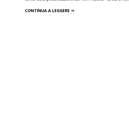
"ALLACCIATE LE CINTURE": IL NUOVO FILM DI OZPETEK IN SALA A FEBBRAIO
CONTINUA A LEGGERE ➞