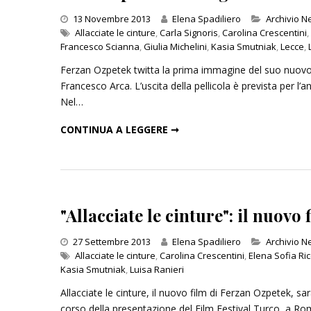
Categories
13 Novembre 2013
Elena Spadiliero
Archivio 
Allacciate le cinture
,
Carla Signoris
,
Carolina Crescentini
,
Francesco Scianna
,
Giulia Michelini
,
Kasia Smutniak
,
Lecce
,
Ferzan Ozpetek twitta la prima immagine del suo nuovo fi
Francesco Arca. L’uscita della pellicola è prevista per l
Nel…
ECCO LA PRIMA IMMAGINE DI "ALLACCIATE LE CINTURE" DI OZPETEK
CONTINUA A LEGGERE ➞
"Allacciate le cinture": il nuovo
Categories
27 Settembre 2013
Elena Spadiliero
Archivio 
Allacciate le cinture
,
Carolina Crescentini
,
Elena Sofia Ric
Kasia Smutniak
,
Luisa Ranieri
Allacciate le cinture, il nuovo film di Ferzan Ozpetek, sa
corso della presentazione del Film Festival Turco, a Ro