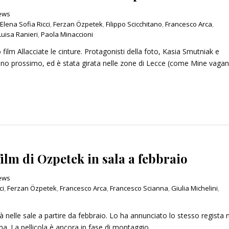
News
Elena Sofia Ricci
,
Ferzan Özpetek
,
Filippo Scicchitano
,
Francesco Arca
,
Luisa Ranieri
,
Paola Minaccioni
lm Allacciate le cinture. Protagonisti della foto, Kasia Smutniak e
’anno prossimo, ed è stata girata nelle zone di Lecce (come Mine vagant
 film di Ozpetek in sala a febbraio
News
ci
,
Ferzan Özpetek
,
Francesco Arca
,
Francesco Scianna
,
Giulia Michelini
,
rà nelle sale a partire da febbraio. Lo ha annunciato lo stesso regista 
ma. La pellicola è ancora in fase di montaggio….