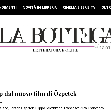
NDIMENTI
NOVITÀ IN LIBRERIA
CINEMA E SERIE TV
OLTRE
lip dal nuovo film di Özpetek
ws
 Ricci
,
Ferzan Özpetek
,
Filippo Scicchitano
,
Francesco Arca
,
Francesco